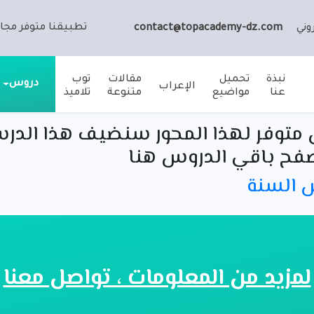
تطبيقنا متوفر مجان
وني
contact@topacademy-dz.com
نبذة
تحميل
مقالات
توب
دروس
الإعراب
عنا
مواضيع
متنوعة
تلاميذ
متوفر لهذا المحور سنضيف هذا الدر
فح باقي الدروس هنا
س السنة
لمزيد من المعلومات ، تواصل معنا