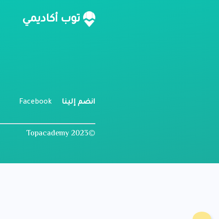
ن
توب أكاديمي
م
ل
انضم إلينا
Facebook
©2023 Topacademy