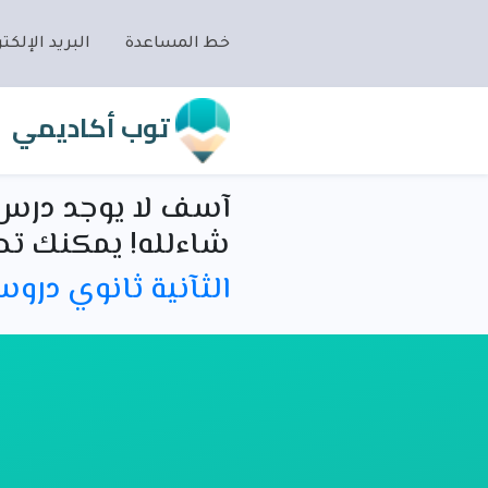
خط المساعدة
البريد الإلكتر
توب أكاديمي
آسف لا يوجد درس 
شاءلله! يمكنك تص
الثآنية ثانوي درو