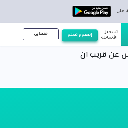
ا على:
تسجيل
حسابي
إنضم و تعلم
الأساتذة
س عن قريب ان