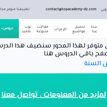
تطبيقنا متوفر مجان
وني
contact@topacademy-dz.com
نبذة
تحميل
مقالات
توب
دروس
الإعراب
عنا
مواضيع
متنوعة
تلاميذ
متوفر لهذا المحور سنضيف هذا الدر
فح باقي الدروس هنا
س السنة
لمزيد من المعلومات ، تواصل معنا