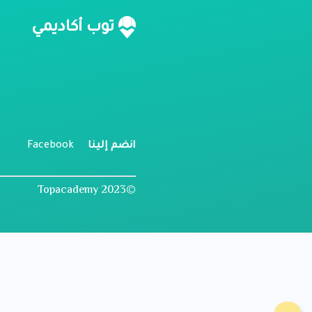
ن
توب أكاديمي
م
ل
انضم إلينا
Facebook
©2023 Topacademy