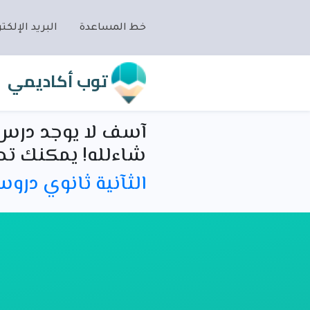
خط المساعدة
البريد الإلكتر
توب أكاديمي
آسف لا يوجد درس 
شاءلله! يمكنك تص
الثآنية ثانوي درو