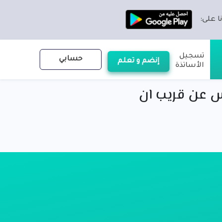
ا على:
تسجيل
حسابي
إنضم و تعلم
الأساتذة
س عن قريب ان