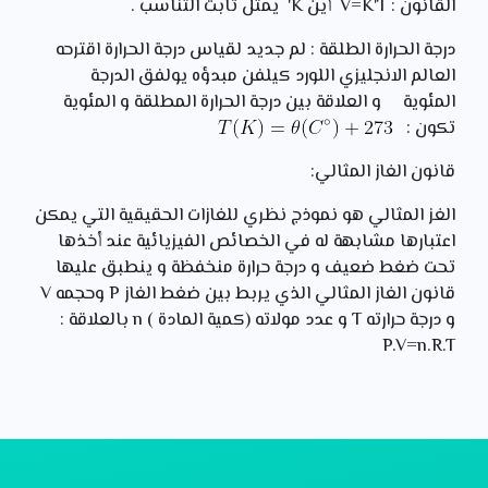
القانون : V=K'T أين K' يمثل ثابت التناسب .
درجة الحرارة الطلقة : لم جديد لقياس درجة الحرارة اقترحه
العالم الانجليزي اللورد كيلفن مبدؤه يولفق الدرجة
المئوية و العلاقة بين درجة الحرارة المطلقة و المئوية
تكون :
قانون الغاز المثالي:
الغز المثالي هو نموذج نظري للغازات الحقيقية التي يمكن
اعتبارها مشابهة له في الخصائص الفيزيائية عند أخذها
تحت ضغط ضعيف و درجة حرارة منخفظة و ينطبق عليها
قانون الغاز المثالي الذي يربط بين ضغط الغاز P وحجمه V
و درجة حرارته T و عدد مولاته (كمية المادة ) n بالعلاقة :
P.V=n.R.T