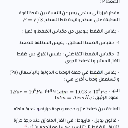
الضغط P :
مقدار فيزيائي سلمي يعبر عن النسبة بين شدةالقوة
المطبقة على سطح وقيمة هذا السطح
- يقاس الضغط بنوعين من مقياس الضغط و نميز :
1- مقياس الضغط المطلق : يقيس المطلقة للضغط
2- مقياس الضغط التفاضلي : يقيس الفرق بين ضغط
الغاز المعتبر و الضغط الجوي
- يقاس الضغط في جملة الوحدات الدولية بالباسكال (Pa)
و تستعمل وحدات أخرى هي :
الجو :
و البار
عمود الزئبق :
العلاقة بين ضغط غاز و حجمه و درجة حرارته و كمية مادته :
- قانون بويل - ماريوط : في الغاز المتوازن عند درجة حرارة
ثثابتة , الضغط P يتناسب عكسا مع الحجم V أي :