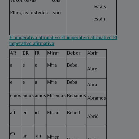
Vosotros/as sois
estáis
Ellos, as, ustedes son
están
El imperativo afirmativo El imperativo afirmativo El
imperativo afirmativo
AR
ER
IR
Mirar
Beber
Abrir
a
e
e
Mira
Bebe
Abre
e
e
a
Mire
Beba
Abra
emos
amos
amos
Miremos
Bebamos
Abramos
ad
ed
id
Mirad
Bebed
Abrid
en
an
an
Miren