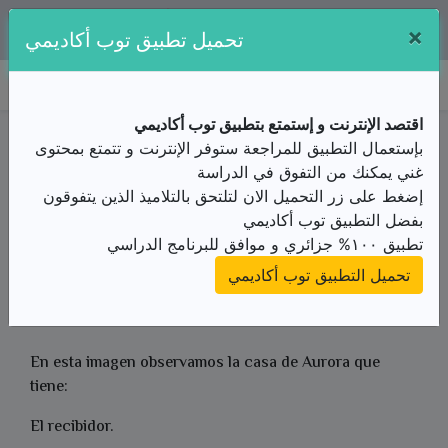
×
تطبيقنا متوفر مجانا على:
تحميل تطبيق توب أكاديمي
توب أكاديمي
اقتصد الإنترنت و إستمتع بتطبيق توب أكاديمي
ملخص الدرس / الثآنية ثانوي/Espagnol/Unidad 2/Mi
بإستعمال التطبيق للمراجعة ستوفر الإنترنت و تتمتع بمحتوى
Familia
غني يمكنك من التفوق في الدراسة
الملخص
إضغط على زر التحميل الان لتلتحق بالتلاميذ الذين يتفوقون
من الأستاذ(ة) عقيلة طايبي
بفضل التطبيق توب أكاديمي
تطبيق ١٠٠% جزائري و موافق للبرنامج الدراسي
Aplicación:
تحميل التطبيق توب أكاديمي
diálogo pág. 44
En esta imagen observamos la casa de Aurora que
tiene:
El recibidor.