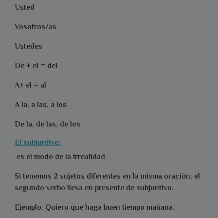
Usted
Vosotros/as
Ustedes
De + el = del
A+ el = al
A la, a las, a los
De la, de las, de los
El subjuntivo:
es el modo de la irrealidad
Si tenemos 2 sujetos diferentes en la misma oración, el
segundo verbo lleva en presente de subjuntivo.
Ejemplo: Quiero que haga buen tiempo mañana.