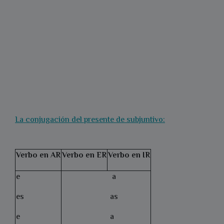
La conjugación del presente de subjuntivo:
Verbo en AR
Verbo en ER
Verbo en IR
e
a
es
as
e
a