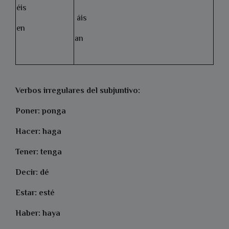
éis
áis
en
an
Verbos irregulares del subjuntivo:
Poner: ponga
Hacer: haga
Tener: tenga
Decir: dé
Estar: esté
Haber: haya