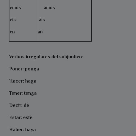
emos
amos
éis
áis
en
an
Verbos irregulares del subjuntivo:
Poner: ponga
Hacer: haga
Tener: tenga
Decir: dé
Estar: esté
Haber: haya