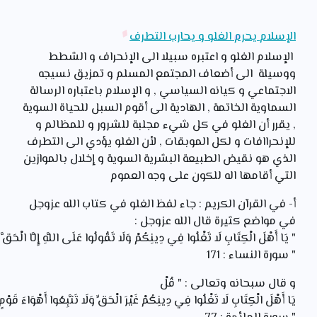
الإسلام يحرم الغلو و يحارب التطرف
الإسلام الغلو و اعتبره سبيلا الى الإنحراف و الشطط
ووسيلة الى أضعاف المجتمع المسلم و تمزيق نسيجه
الاجتماعي و كيانه السياسي , و الإسلام باعتباره الرسالة
السماوية الخاتمة , الهادية الى أقوم السبل للحياة السوية
, يقرر أن الغلو في كل شيء مجلبة للشرور و للمظالم و
للإنحراافات و لكل الموبقات , لأن الغلو يؤدي الى التطرف
الذي هو نقيض الطبيعة البشرية السوية و إخلال بالموازين
التي أقامها اله للكون على وجه العموم
أ- في القرآن الكريم : جاء لفظ الغلو في كتاب الله عزوجل
في مواضع كثيرة قال الله عزوجل :
" يَا
أَهْلَ
الْكِتَابِ
لَا
تَغْلُوا
فِي
دِينِكُمْ
وَلَا
تَقُولُوا
عَلَى
اللَّهِ
إِلَّا
الْحَقَّ
" سورة النساء : 171
و قال سبحانه وتعالى : " قُلْ
يَا
أَهْلَ
الْكِتَابِ
لَا
تَغْلُوا
فِي
دِينِكُمْ
غَيْرَ
الْحَقِّ
وَلَا
تَتَّبِعُوا
أَهْوَاءَ
قَوْمٍ