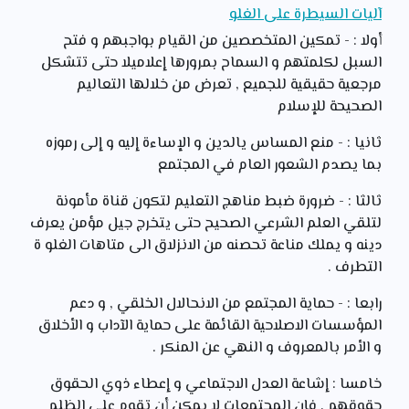
آليات السيطرة على الغلو
أولا : - تمكين المتخصصين من القيام بواجبهم و فتح
السبل لكلمتهم و السماح بمرورها إعلاميلا حتى تتشكل
مرجعية حقيقية للجميع , تعرض من خلالها التعاليم
الصحيحة للإسلام
ثانيا : - منع المساس يالدين و الإساءة إليه و إلى رموزه
بما يصدم الشعور العام في المجتمع
ثالثا : - ضرورة ضبط مناهج التعليم لتكون قناة مأمونة
لتلقي العلم الشرعي الصحيح حتى يتخرج جيل مؤمن يعرف
دينه و يملك مناعة تحصنه من الانزلاق الى متاهات الغلو ة
التطرف .
رابعا : - حماية المجتمع من الانحالال الخلقي , و دعم
المؤسسات الاصلاحية القائمة على حماية الآداب و الأخلاق
و الأمر بالمعروف و النهي عن المنكر .
خامسا : إشاعة العدل الاجتماعي و إعطاء ذوي الحقوق
حقوقهم , فإن المجتمعات لا يمكن أن تقوم على الظلم