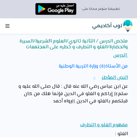
تطبيقنا متوفر مجانا على:
توب أكاديمي
اقتصد الإنترنت و إستمتع بتطبيق توب أكاديمي
بإستعمال التطبيق للمراجعة ستوفر الإنترنت و تتمتع بمحتوى
غني يمكنك من التفوق في الدراسة
ملخص الدرس / الثآنية ثانوي/العلوم الشرعية/السيرة
والحضارة/الغلو و التطرف و خطره على المجتمعات
إضغط على زر التحميل الان لتلتحق بالتلاميذ الذين يتفوقون
بفضل التطبيق توب أكاديمي
الدرس
تطبيق ١٠٠% جزائري و موافق للبرنامج الدراسي
من الأستاذ(ة) وزارة التربية الوطنية
تحميل التطبيق توب أكاديمي
النص المؤطر
عن ابن عباس رضي الله عنه قال : قال صلى الله عليه و
سلم:(( إياكم و الغلو في الدين فإنما هلك من كان
قبلكمم بالغلو في الدين ))رواه أحمد
مفهوم الغلو و التطرف
الغلو :