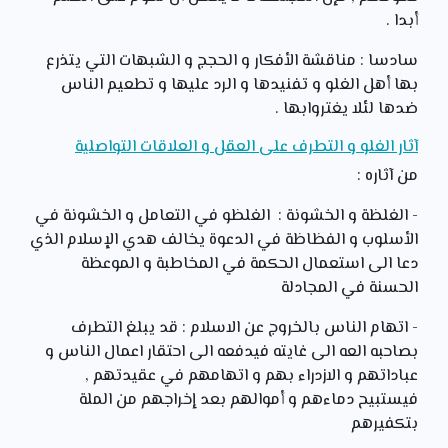
أبدا .
سادسا : مناقشة الأفكار و الحجج و الشبهات التي يتذرع
بها أهل الغلو و تفنيدها و الرد عليها و تطعيم الناس
ضدها لئلا يغتروابها .
آثار الغلو و التطرف على العقل و العلاقات التواصلية
من آثاره :
- الغلظة و الخشونة : الغلظو في التعامل و الخشونة في
الأسلوب و الفظاظة في الدعوة يخالف هدي الإسلام الذي
دعا الى استعمال الحكمة في المخاطبة و الموعظة
الحسنة في المجادلة
- اتهام الناس بالخروج عن الاسلام : قد يبلغ التطرف
بصاحبه العه الى غايته فيدفعه الى احتقار اعمال الناس و
عباداتهم و الازدراء بهم و اتهامهم في عقيدتهم ,
فيستبيح دماءهم و أموالهم بعد إخراجهم من الملة
بتكفيرهم