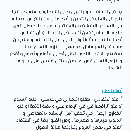
" سورة المائدة : 77
ب- في السنة : قاوم النبي صلى الله عليه و سلم كل اتجاه
ينزع الى الغلو في التدين و أنكر على من بالغ من أصحابه
في التعبد و التقشف مبالغة تخرجه عن حد الاعتدال الذي
جاء به الإسلام ’ فعن أنس رضي الله عاه (( أن نفرا من
أصحاب النبي سألوا أزواج النبي صلى الله عليه و سلم من
عمله في السر فقال بعضهم : لا أتزوج النساء و قال
بعضهم : لا آكل اللحم , لكني أصلي و أمام و أصوم و أفطر
و أتزوج النساء فمن رغب عن سنتي فليس مني )) رواه
الشيخان .
أنواع الغلو
أ- غلو اعتقادي : كغلو النصارى في عيسى - عليه السلام -
أو غلو الرافضة في في الإمام علي و بقية الأئمة أو غلو
الخوارج -أيضا - في تكفير أهل الإسلام بالمعاصي و
الذنوب كبيرها و صغيرها , ومن الغلو أيضا في الاعتقاد
الغلو في بعض الفروع بتنزيلها منزلة الاصول .