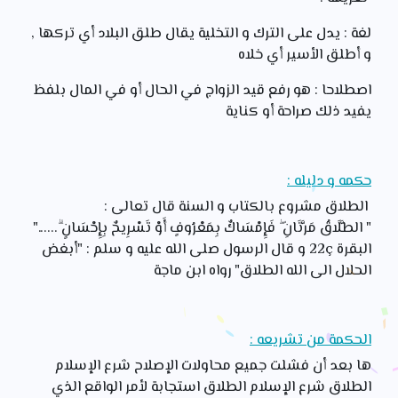
لغة : يدل على الترك و التخلية يقال طلق البلاد أي تركها ,
و أطلق الأسير أي خلاه
اصطلاحا : هو رفع قيد الزواج في الحال أو في المال بلفظ
يفيد ذلك صراحة أو كناية
حكمه و دليله :
الطلاق مشروع بالكتاب و السنة قال تعالى :
" الطَّلَاقُ
مَرَّتَانِ
ۖ
فَإِمْسَاكٌ
بِمَعْرُوفٍ
أَوْ
تَسْرِيحٌ
بِإِحْسَانٍ
ۗ......"
البقرة 22ç و قال الرسول صلى الله عليه و سلم : "أبغض
الحلال الى الله الطلاق" رواه ابن ماجة
الحكمة من تشريعه :
ها بعد أن فشلت جميع محاولات الإصلاح شرع الإسلام
الطلاق شرع الإسلام الطلاق استجابة لأمر الواقع الذي