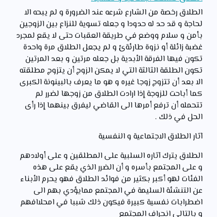
الطلاق رخصة من الشارع شرعه عند الضرورة و لم يبحه الا
لحاجة و قد حد له حدودا و جعله تسوية للنزاع بين الزوجين
بأمن و سلام ووضع في طريقة العقبات حتى لا يقع لمجرد
غضبة زائلة أو نزوة طارئةئ و لم يجعل الطلاق مرة واحدة
تكون فيها الفرقة الأبدية بل جعله مرتين و بعد المرتين
تكون الطلقة الثالثة التي لا يمكن الزوج أن يتزوج مطلقته
الا بعد أن تتزوج زوجا غيره و هو ما يعرف بالبينونة الكبرى
كما أباحت للزوجة إذا ارادت الطلاق من زوجها لضرر لم
تتحمله أن ترفع أمرها الى القاضي ليفرق بينهما إذا رأى
الحل في ذلك .
آثار الطلاق الاجتماعية و النفسية
الطلاق يترك آثاره السلبية على المطلقين و على أولادهم
و على المجتمع بأسره و أن الضرر الذي يقع على هذه
الفئات لهو أكبر بكثير من فوائد الطلاق فهو يحرم الأبناء
عن التنشئة السليمة في المجتمع ممايؤدي بهم الى
اضطرابات نفسية كبيرة فيكون ذلك شببا في امحلاافهم
و بالتالي انحراف المجتمع