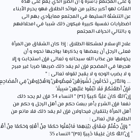
و على المجتمع بأسره و أن الضرر الذي يقع على هذه
الفئات لهو أكبر بكثير من فوائد الطلاق فهو يحرم الأبناء
عن التنشئة السليمة في المجتمع ممايؤدي بهم الى
اضطرابات نفسية كبيرة فيكون ذلك شببا في امحلاافهم
و بالتالي انحراف المجتمع
علاج الإسلام لمشكلة الطلاق : إذا كان الشقاق من المرأة
فعلى الرجل أن يعضها و يذكرها بواجبها نحوه و أن
يخوفها من عذاب الله سبحانه و تعالى فإن استجابت و إلا
هجرها في المضجع فإن لم يفد ذلك ضربها ضربا غير مبرح
و لا يضرب الوجه و لا يقبح لقوله تعالى : "
... وَاللَّاتِي
تَخَافُونَ
نُشُوزَهُنَّ
فَعِظُوهُنَّ
وَاهْجُرُوهُنَّ
فِي
الْمَضَاجِعِ
فَإِنْ
أَطَعْنَكُمْ
فَلَا
تَبْغُوا
عَلَيْهِنَّ
سَبِيلًا
ۗ
إِنَّ
اللَّهَ
كَانَ
عَلِيًّا
كَبِيرًا ﴿٣٤﴾ " النساء 34 فإن لم يجد ذلك
نفعا فإن الشرع يأمر ببعث حكم من أهل الرجل و حكم من
أهل المرأة يلتقيان فيحاولان فإن لم يفد ذلك فلا مانع من
الطلاق قال تعالى :
" وَإِنْ
خِفْتُمْ
شِقَاقَ
بَيْنِهِمَا
فَابْعَثُوا
حَكَمًا
مِنْ
أَهْلِهِ
وَحَكَمًا
مِنْ
أَهْ
ۗ إِنَّ
اللَّهَ
كَانَ
عَلِيمًا
خَبِيرًا ﴿٣٥﴾" النساء 35