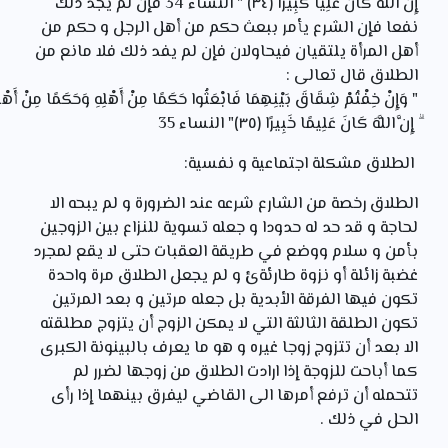
إِنَّ
اللَّهَ
كَانَ
عَلِيًّا
كَبِيرًا ﴿٣٤﴾ " النساء 34 فإن لم يجد ذلك
نفعا فإن الشرع يأمر ببعث حكم من أهل الرجل و حكم من
أهل المرأة يلتقيان فيحاولان فإن لم يفد ذلك فلا مانع من
الطلاق قال تعالى :
" وَإِنْ
خِفْتُمْ
شِقَاقَ
بَيْنِهِمَا
فَابْعَثُوا
حَكَمًا
مِنْ
أَهْلِهِ
وَحَكَمًا
مِنْ
أَهْ
ۗ إِنَّ
اللَّهَ
كَانَ
عَلِيمًا
خَبِيرًا ﴿٣٥﴾" النساء 35
الطلاق مشكلة اجتماعية و نفسية:
الطلاق رخصة من الشارع شرعه عند الضرورة و لم يبحه الا
لحاجة و قد حد له حدودا و جعله تسوية للنزاع بين الزوجين
بأمن و سلام ووضع في طريقة العقبات حتى لا يقع لمجرد
غضبة زائلة أو نزوة طارئةئ و لم يجعل الطلاق مرة واحدة
تكون فيها الفرقة الأبدية بل جعله مرتين و بعد المرتين
تكون الطلقة الثالثة التي لا يمكن الزوج أن يتزوج مطلقته
الا بعد أن تتزوج زوجا غيره و هو ما يعرف بالبينونة الكبرى
كما أباحت للزوجة إذا ارادت الطلاق من زوجها لضرر لم
تتحمله أن ترفع أمرها الى القاضي ليفرق بينهما إذا رأى
الحل في ذلك .