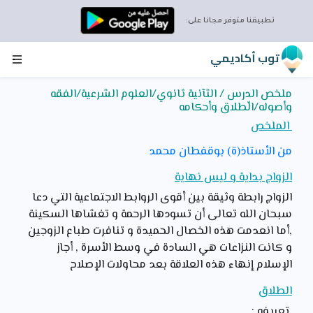
×
تحميل تطبيق توب أكاديمي
تطبيقنا متوفر مجانا على:
توب أكاديمي
اقتصد الإنترنت و إستمتع بتطبيق توب أكاديمي
ملخص الدرس / الثآنية ثانوي/العلوم الشرعية/الفقه
بإستعمال التطبيق للمراجعة ستوفر الإنترنت و تتمتع بمحتوى
وأصوله/الّطلاق وأحكامه
غني يمكنك من التفوق في الدراسة
الملخص
إضغط على زر التحميل الان لتلتحق بالتلاميذ الذين يتفوقون
بفضل التطبيق توب أكاديمي
من الأستاذ(ة) بوقفطان محمد
تطبيق ١٠٠% جزائري و موافق للبرنامج الدراسي
الزواج بداية و ليس نهاية
تحميل التطبيق توب أكاديمي
الزواج رابطة وثيقة بين أقوى الروابط الاجتماعية التي دعا
سبحان الله تعالى أن تسودها الرحمة و تغشاها السكينة
,أما انعدمت هذه الخصال الحميدة و تنافرت طباع الزوجين
و كانت النزاعات هي السادة في وسط الأسرة , أجاز
الإسلام إنهاء هذه العلاقة بعد محاولات الإصلاح
الطلاق
تعريفه :