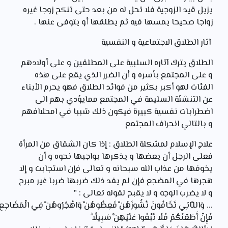
يزيل قيد الزوجية فلا تحل له من بعد حتى تنكح زوجا غيره
زواجا صحيحا يمسها فيه ثم يطلقها أو يتوفى عنها .
آثار الطلاق الاجتماعية و النفسية
الطلاق يترك آثاره السلبية على المطلقين و على أولادهم
و على المجتمع بأسره و أن الضرر الذي يقع على هذه
الفئات لهو أكبر بكثير من فوائد الطلاق فهو يحرم الأبناء
عن التنشئة السليمة في المجتمع ممايؤدي بهم الى
اضطرابات نفسية كبيرة فيكون ذلك شببا في امحلاافهم
و بالتالي انحراف المجتمع
علاج الإسلام لمشكلة الطلاق : إذا كان الشقاق من المرأة
فعلى الرجل أن يعضها و يذكرها بواجبها نحوه و أن
يخوفها من عذاب الله سبحانه و تعالى فإن استجابت و إلا
هجرها في المضجع فإن لم يفد ذلك ضربها ضربا غير مبرح
و لا يضرب الوجه و لا يقبح لقوله تعالى : "
... وَاللَّاتِي
تَخَافُونَ
نُشُوزَهُنَّ
فَعِظُوهُنَّ
وَاهْجُرُوهُنَّ
فِي
الْمَضَاجِعِ
فَإِنْ
أَطَعْنَكُمْ
فَلَا
تَبْغُوا
عَلَيْهِنَّ
سَبِيلًا
ۗ