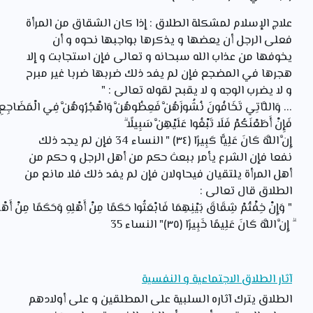
علاج الإسلام لمشكلة الطلاق : إذا كان الشقاق من المرأة
فعلى الرجل أن يعضها و يذكرها بواجبها نحوه و أن
يخوفها من عذاب الله سبحانه و تعالى فإن استجابت و إلا
هجرها في المضجع فإن لم يفد ذلك ضربها ضربا غير مبرح
و لا يضرب الوجه و لا يقبح لقوله تعالى : "
... وَاللَّاتِي
تَخَافُونَ
نُشُوزَهُنَّ
فَعِظُوهُنَّ
وَاهْجُرُوهُنَّ
فِي
الْمَضَاجِعِ
فَإِنْ
أَطَعْنَكُمْ
فَلَا
تَبْغُوا
عَلَيْهِنَّ
سَبِيلًا
ۗ
إِنَّ
اللَّهَ
كَانَ
عَلِيًّا
كَبِيرًا ﴿٣٤﴾ " النساء 34 فإن لم يجد ذلك
نفعا فإن الشرع يأمر ببعث حكم من أهل الرجل و حكم من
أهل المرأة يلتقيان فيحاولان فإن لم يفد ذلك فلا مانع من
الطلاق قال تعالى :
" وَإِنْ
خِفْتُمْ
شِقَاقَ
بَيْنِهِمَا
فَابْعَثُوا
حَكَمًا
مِنْ
أَهْلِهِ
وَحَكَمًا
مِنْ
أَهْ
ۗ إِنَّ
اللَّهَ
كَانَ
عَلِيمًا
خَبِيرًا ﴿٣٥﴾" النساء 35
آثار الطلاق الاجتماعية و النفسية
الطلاق يترك آثاره السلبية على المطلقين و على أولادهم