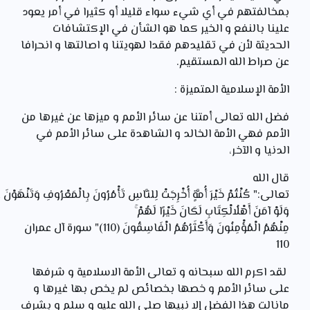
بمخالفتهم في أي شيء سواء قليلا أو كثيرا في أمر يعود
علينا بالنفع و الخير كما هو الشأن في الإكتشافات
الحديثة لأن في تقليدهم فقدا لهويتنا و اصالتها و انحرافا
عن صراط الله المستقيم.
الأمة الإسلامية المتميزة :
فضل الله تعالى أمتنا عن سائر الأمم و ميزها عن غيرها من
الأمم فهي الأمة الخالد و الشاهدة على سائر الأمم في
الدنيا و الآخر،
قال الله
تعالى:" كُنْتُمْ
خَيْرَ
أُمَّةٍ
أُخْرِجَتْ
لِلنَّاسِ
تَأْمُرُونَ
بِالْمَعْرُوفِ
وَتَنْهَوْنَ
ع
وَلَوْ
آمَنَ
أَهْلُ
الْكِتَابِ
لَكَانَ
خَيْرًا
لَهُمْ ۚ
مِنْهُمُ
الْمُؤْمِنُونَ
وَأَكْثَرُهُمُ
الْفَاسِقُونَ (110)" سورة آل عمران
110
لقد اكرم الله سبحانه و تعالى الأمة الاسلامية و شرفها
على سائر الأمم و خصها بخصائص لم يخص بها غيرها و
مانالت هذا الفضل إلا نبيها صلى الله عليه و سلم و بشرف