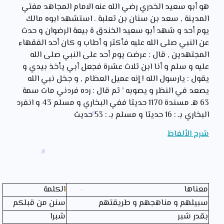
هو أبو سعيد الخدري رضي الله عنه الامام المجاهد مفتي
المدينة , سعد بن سنان بن ثعلبة . استشهد ابوه مالك
يوم أحد و شهد أبو سعيد الخندق ة بيعة الرضوان و حدث
عن النبي صلى الله عليه فأكثر و أطاب و كان أحد الفقهاء
المجتهدين , قال : عرضت يوم أحد على النبي صلى الله
عليه و سلم و أنا ابن ثلاث عشرة فجعل أبي يأخذ بيدي و
يقول : يارسول الله ! إنه عميل العظام , و جخل نبي الله
يصعد في النظر و يصوبه ’ ثم قال : رده فردني مات سمة
63 هـ مسندة 1170 حديثا ففي البخاري و مسلم 43 و انفرد
البخاري بـ : 16 حديثا و مسلم بـ : 53 حديث
شرح الألفاظ
معناها
الكلمة
سبيلهم و مناهجهم و طريقتهم
سنن من قبلكم
بقدر شبر
شبرا