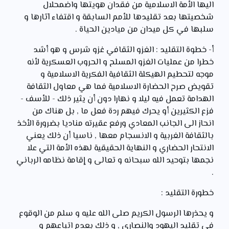
اليها الأمة الاسلامية من فقدان هويتها واضمحلال
شخصيتها بعد تقليدها للأمم السابقة و اقتفاء آثارها و
سلبها في كل ميدان من ميادين الحياة .
أ- خطوة التقليد : الغزو الثقافي غزو شرس و هو أشد
خطرا من عمليات الغزو المسلح و الحروب العسكرية لأنه
موجه لتحطيم الهيكلة الثقافية الفكرية الاسلامية و
تقويض صرح الحضارة الاسلامية فما هي معاول الثقافة
الهدامة تعمل فيه ليلا و نهارا دون أن يثير ذلك - للأسف -
فزع الكثيرين أو يحرك فيهم ردة فعل ما , بل هناك من
انحاز الى الجانب المعادي ورفع عقيرته مناديا بضرورة الأخذ
بالثقافة الغربية و الانسجام معها , ناسيا أن ذلك يعني
الانتحار الحضاري و النهاية الحقيقية لهذه الأمة التي علا
نجمها بتوحيد الله سبحانه و تعالى و إقامة نظامه الرباني
.
خطورة التقليد :
و يحذرها الرسول الكريم صلى الله عليه و سلم من الوقوع
في تقليد اليهود والنصارى , و ذلك بعدم اتباعهم و