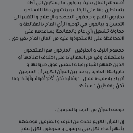
أفسدهم المال بحيث يحولون ما يملكون الى أداة
يتسلطزن بها على الرقاب و ينشرون بها الفساد و
يحاربون القيم و يرفضون التجديد و الإصلاح و التغيير الى
الأحسن و يبالغون في توجيه الرأي العام بالمغالطة و
محاولة تشكيل رأي عام بالمغالطة يساعدهم على
االمحافظة على نااستحوذوا عليه من المال العام بغير حق .
مفهوم الترف و المترفين : المترفون هم المنتعمون
باستهلاك وفير من الكماليات على اختلاف اصنافها أو
الذين همهم اشباع رغبات النفس فوق ضرواتها و
حاجياتها العادية , و قد بين القرآن الكريم أن المترفين
أثرياء بلاعقيدة فقال : "وَقَالُوا نَحْنُ أَكْثَرُ أَمْوَالًا وَأَوْلَادًا وَمَا
نَحْنُ بِمُعَذَّبِينَ " سبأ 35
موقف القرآن من الترف والمترفين :
إن القرآن الكريم تحدث عن الترف و المترفين فوصفهم
بأنهم أعداء لكل نبي و رسول و معرقلون لكل إصلاح