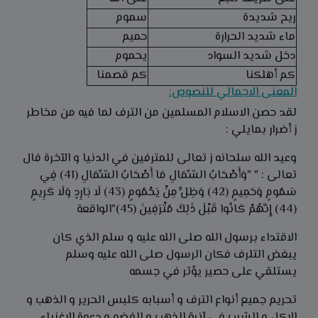
ريح شديدة
سموم
ماء شديد الحرارة
حميم
دخل شديد السواد
يحموم
كم أهلكنا
كم قصمنا
المعنى الاجمالي للنصوص:
لقد حصن الاسلام المسلمين من الترف لما فيه من مخاطر
ز أضرار بمايلي :
وعيد الله سلحانه ز تعالى للمترفين في الدنيا و الآخرة فال
تعالى : " "وَأَصْحَابُ الشِّمَالِ مَا أَصْحَابُ الشِّمَالِ (41) فِي
سَمُومٍ وَحَمِيمٍ (42) وَظِلٍّ مِنْ يَحْمُومٍ (43) لَا بَارِدٍ وَلَا كَرِيمٍ
(44) إِنَّهُمْ كَانُوا قَبْلَ ذَلِكَ مُتْرَفِينَ (45)"الواقعة
الاقتداء برسول الله صلى الله عليه و سلم الذي كان
يبغض التلرف فكان الرسول صلى الله عليه وسلم
يستلقي على حصير يؤثر في جسمه
تحريم جميع أنواع الترف و أسبابه كلبس الحرير و الذهب و
الاكل و الشرب في آنية الذهب و الفضو و دعوة الاغنياء