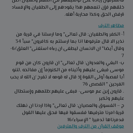
فالمترفون زيادة على توسيعهم في التنعم ونسيان أصل
خلقهم فإن تنعمهم هذا يقودهم إلى الطغيان والإفساد
ةرفض الحق وكذا محاربة أهله.
مظاهر الترف
أ- الكفر والطغيان
:
قال تعالى
" وما ارسلنا في قرية من
نذير الا قال مترفوها انا بما ارسلتم به كافرون" سبأ 34
وقال أيضا
"
ان الانسان ليطغى ان رءاه استغنى" العلق/6-
7
ب- البغي والعدوان
: قال تعالى"
ان قارون كان من قوم
موسى فبغى عليهم
وأتيناه من الكنوزمأ إن مفاتحه ,لتنو
أبا لعصبة أولى القوة إذ قال له قومه لا تفرح ‘ن الله لا يحب
الفرحين
" القصص 76
. قارون إبن عم موسى
- فبغى عليهم
:ظلمهم وإستطال
عليهم وتكبر
ج – الفسوق والعصيان
: قال تعالى
" واذا اردنا ان نهلك
قرية امرنا مترفيها ففسقوا فيها فحق عليها القول
فدمرناها تدميرا " الإسراء/16
موقف القرآن من الترف والمترفين