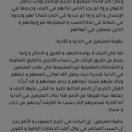
إنتاج أكثر فائدة للجميع و تحريم الإكتناز يوجب تداول
الأموال و إذا لم يجد الناس لذتهم في الترف وجدوها في
الإحسان و البر و إذا لم يجدوا في الكنز ضمانا لهم وجدوه
في ضمانة في لذة الكسب و المشاركة مع إخوانهم و
الذين يعملون في أموالهم .
عقوبة المترفين في الدنيا و الآخرة :
لما كان الترف لا يولده الجهد و الغرق و الانتاج و إنما
ينجم عن طريق الإثراء على حساب الآخرين بالطرق الملتوية
و النشاطات الطفيلية غير المشروعة كان عقاب المترفين
في الدنيا شديدا حيث يجعل الله تعالى تنعمهم و ترفهم
وبالا عليهم فيبدد ثروتهم و يدمر عمرانهم و قد أنبأنا
القرآن الكريم أن الامم الخالية كثيرا ما قضى عليها الترف و
جعلها عبرة لغيرها من الامم هذا عذاب المترفين في الدنيا
أما الآخرة فمصيرهم النار بسبب ما اقترفت أيديهم من خراب
و فساد .
عاقبة المترفين : إن الباحث في تاريخ الشعوب و الأمم يجد
أن السبب المباشر في زوال أغلب الحضارات الراقية و القوى