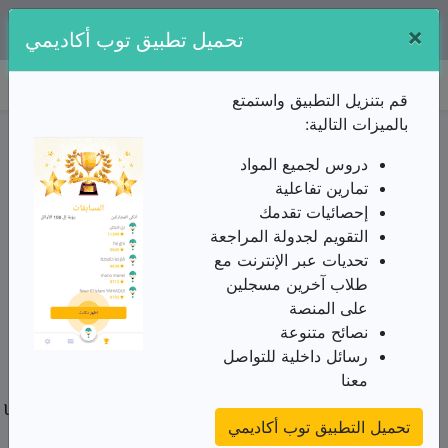
×
تطبيقنا متوفر مجانا على:
تحميل تطبيق توب أكاديمي
توب أكاديمي
قم بتنزيل التطبيق واستمتع
بالميزات التالية:
ملخص الدرس / الثآنية ثانوي/العلوم الشرعية/القرآن
الكريم والحديث الشريف/التّرف وآثاره
دروس لجميع المواد
الدرس
تمارين تفاعلية
إحصائيات تقدمك
من الأستاذ(ة) وزارة التربية الوطنية
التقويم لجدولة المراجعة
النص المؤطر
تحديات عبر الإنترنت مع
قال الله تعالى :
طلاب آخرين مسجلين
على المنصة
" مَا أَرْسَلْنَا فِي قَرْيَةٍ مِّن نَّذِيرٍ إِلاَّ قَالَ مُتْرَفُوهَا إِنَّا بِمَا
نصائح متنوعة
أُرْسِلْتُم بِهِ كَافِرُونَ (34) " سورة سبأ : 34
رسائل داخلية للتواصل
معنا
" وَكَذَٰلِكَ
مَا
أَرْسَلْنَا
مِنْ
قَبْلِكَ
فِي
قَرْيَةٍ
مِنْ
نَذِيرٍ
إِلَّا
قَالَ
مُتْرَفُوهَا
إِنَّا
وَجَدْنَا
تحميل التطبيق توب أكاديمي
عَلَىٰ
آثَارِهِمْ
مُقْتَدُونَ (23) " سورة الزخرف : 23