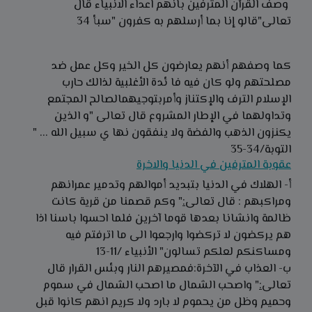
وصف القرآن المترفين بانهم اعداء الانبياء قال
تعالى
"قالو إنا بما أرسلهم به كفرون
"سبأ 34
كما وصفهم أنهم يعارضون كل الخير وكل عمل ضد
مصلحتهم ولو كان فيه فا ئدة الأغلبية لذالك حارب
الإسلام
الترف
والإكتناز وأمربتوجيهمالصالح المجتمع
وتداولهما في الإطار المشروع قال تعالى
"
و الذين
يكنزون الذهب والفضة ولا ينفقون نها ي سبيل الله ...
"
التوبة/34-35
عقوبة المترفين في الدنيا والاخرة
أ- الهلاك في الدنيا بتبديد أموالهم وتدمير عمرانهم
ومراكبهم
: قال تعالى
:
" وكم قصمنا من قرية كانت
ظالمة وانشانا بعدها قوما آخرين فلما احسوا باسنا اذا
هم يركضون لا تركضوا وارجعوا الى ما اترفتم فيه
ومساكنكم لعلكم تسالون"
الأنبياء /11-13
ب- العذاب في الآخرة
:فمصيرهم النار وبئس القرار
قال
تعالى
:
" واصحب الشمال ما اصحب الشمال في سموم
وحميم وظل من يحموم لا بارد ولا كريم انهم كانوا قبل