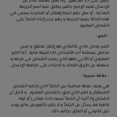
يكون على أحد الوجهين : إما فعل معتمد صادر عن
الإنسان قصد الإضرار بالغير يطلق عليه اسم الجريمة
المدنية , أو عمل يقع نتيجة إهمال أو تقصير و يسمى في
هذه الحالة بشبه الجريمة و يقع عبء إثبات الخطأ على
الشخص المضرور .
- الضرر :
الضرر نوعان مادي فالمادي هو إخلال محقق و ليس
محتمل بمصلحة أحد الأشخاص ذات اقيمة مالية . أما الضرر
المعنوي أو الأدبي فهو الذي يصيب الشخص في شرفه و
سمعته عن طريق القذف و الاعتداء على كراممة الإنسان .
- علاقة سببية :
هي وجود علاقة مباشرة بين الخطأ الذي ارتكبه الشخص
المسؤول و لضرر الذي لحق بالشخص المضرور . و لأصل أن
الشخص إذا أثبت أن الخطأ سببه حادث مفاجئ أو قوة
قاهرة فلا يسأل عن الخطأ و لا يلزم بالتعويض مالم يوجد
نص قانوني أو اتفاق يخالف ذلك .