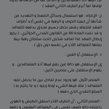
لجأ اليها أحد المتعاقدين أو النائب عنه من الجسامة بحيث
لولاها لما أبرم الطرف الثاني العقد )
ج- الإكراه : هو استعمال وسائل الضغط و التهديد من
شأنها أن تبعث الخوف و الرهبة في نفس أحد أطراف
العقد فتجعله يشعر بخطر جسيم محدق يدفعه للتعاقد .
و قد نصت المادة 88 من القانون المدني الجزائري : ( يجوز
إبطال العقد غذا تعاقد شخص تتحت سلطان رهبة بينة
بعثها المتعاقد الآخر في نفسه دون حق ) .
د- الإستغلال أو الغبن :
إن الإستغلال هو حالة غبن يقع فيها أحد المتعاقدين . و
يقوم الإستغلال على عنصرين اثنين :
- العنصر الأول هو وجود عدم تعادل بين ما يحصل عليه
المتعاقد ( مثلا قيمة الشيء لوحة زيتيه ) و ما يلتزم به (
المبلغ النقدي الذي دفعه )
- العنصر الثاني : أن الطرف الآخر استغل الطيش و الهوى
باعتباره حاله ضعف نفسي في المتعاقد المغبون و دفعه