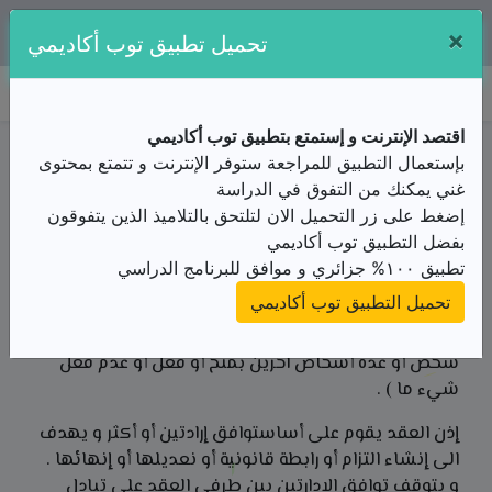
×
تطبيقنا متوفر مجانا على:
تحميل تطبيق توب أكاديمي
توب أكاديمي
اقتصد الإنترنت و إستمتع بتطبيق توب أكاديمي
ملخص الدرس / الثآنية ثانوي/قانون/القانون المدني/
بإستعمال التطبيق للمراجعة ستوفر الإنترنت و تتمتع بمحتوى
العقد
غني يمكنك من التفوق في الدراسة
ملخص
إضغط على زر التحميل الان لتلتحق بالتلاميذ الذين يتفوقون
من الأستاذ(ة) وزارة التربية الوطنية
بفضل التطبيق توب أكاديمي
تطبيق ١٠٠% جزائري و موافق للبرنامج الدراسي
تعريف العقد
تحميل التطبيق توب أكاديمي
تعرف المادة 54 من القانون المدني الجزائري العقد بأنه : (
العقد اتفاق يلتزم بموجبه شخص أو عدة أشخاص نحو
شخص أو عدة أشخاص آخرين بمنح أو فعل أو عدم فعل
شيء ما ) .
إذن العقد يقوم على أساستوافق إرادتين أو أكثر و يهدف
الى إنشاء التزام أو رابطة قانونية أو نعديلها أو إنهائها .
و يتوقف توافق الإدارتين بين طرفي العقد على تبادل