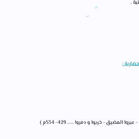
ة .
حضارية :
وا المضيق - خربوا و دمروا ..... 429- 534م )