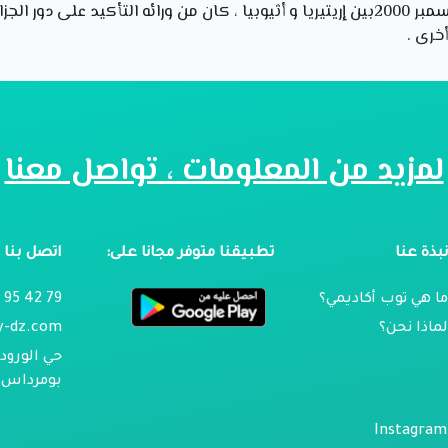
على نهاية إطلاق النار في ديسمبر 2000بين إريتيريا و أثيوبيا ، كان من ورائه التأكيد
أخرى .
لمزيد من المعلومات ، تواصل معنا
بذة عنا
تطبيقنا متوفر مجانا على:
اتصل بنا
ا هي توب أكاديمي؟
79 42 95 024
ماذا نحن؟
y-dz.com
حي الورود 
بومرداس ، 
Instagram