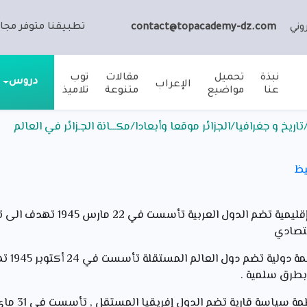
تطبيقنا متوفر مجان
وني
contact@topacademy-dz.com
نبذة
تحميل
مقالات
توب
دروس
الإعراب
عنا
مواضيع
متنوعة
تلاميذ
ريخ و جغرافيا/الجزائر موقعا وأبعادا/مكـــانة الجـزائر في العالم
يظ
الجامعة العربية : هي منظمة إقليمية ت
قتصادي
هيئة الأم
بطرق سلمية .