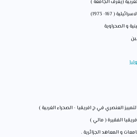
لعربية (يعرف الجامعة )
ة ( 167- 1973)
نية و الصحراوية
يين
ليا
تمييز العنصري في ج افريقيا - الصحراء الغربية )
ريقيا الفقيرة ( مالي )
معات و المعاهد الجزائرية .