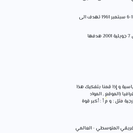
حركة عدم الانحياز : منظمة سياسية تضم دول العالم الثالث المستقلة تأسست خلال مؤتمر بلغراد 1-6 سبتمبر 1961 تهدف الى
منظمة الايباد : اسم مختصر لمبادرة الشراكة الجديدة للتنمية و التضامن في افريقيا تأسست قفي 7 جويلية 2001 هدفها
اسية و إذا قمنا بتفكيك هذا
فيا (الموقع , المواد
ة مثل : و م أ : أكبر قوة
الإفريقي المتوسطي - العالمي