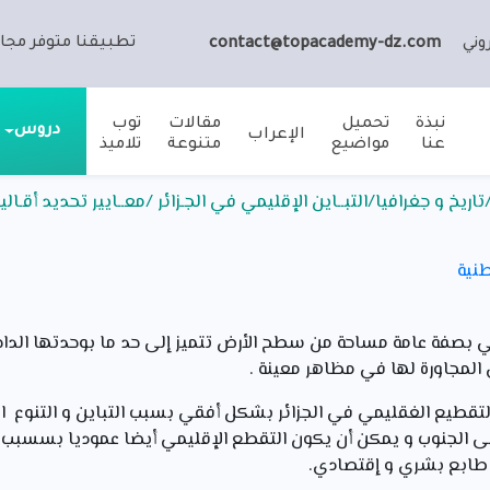
تطبيقنا متوفر مجان
وني
contact@topacademy-dz.com
نبذة
تحميل
مقالات
توب
دروس
الإعراب
عنا
مواضيع
متنوعة
تلاميذ
يخ و جغرافيا/التبــاين الإقليمي في الجـزائر /معــايير تحديد أقـاليم 
طنية
 بصفة عامة مساحة من سطح الأرض تتميز إلى حد ما بوحدتها الداخلي
 المجاورة لها في مظاهر معينة .
لتقطيع الغقليمي في الجزائر بشكل أفقي بسبب التباين و التنوع ا
ى الجنوب و يمكن أن يكون التقطع الإقليمي أيضا عموديا بسسبب ما
 طابع بشري و إقتصادي.