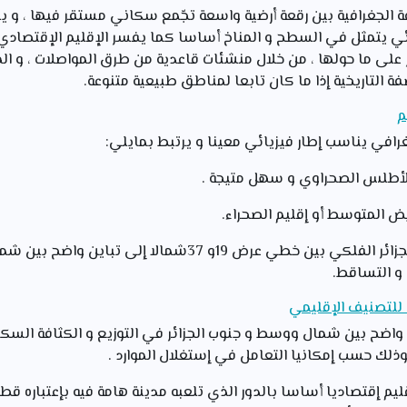
 الجغرافية بين رقعة أرضية واسعة تجّمع سكاني مستقر فيها ، و يس
ائي يتمثل في السطح و المناخ أساسا كما يفسر الإقليم الإقتصاد
على ما حولها ، من خلال منشئات قاعدية من طرق المواصلات ، و الم
ة التاريخية إذا ما كان تابعا لمناطق طبيعية متنوعة.
م
غرافي يناسب إطار فيزيائي معينا و يرتبط بمايلي:
الأطلس الصحراوي و سهل متيجة .
أبيض المتوسط أو إقليم الصحراء.
أدى الإمتداد الواسع لموقع الجزائر الفلكي بين خطي عرض 19و 
 و التساقط.
ة للتصنيف الإقليمي
ن واضح بين شمال ووسط و جنوب الجزائر في التوزيع و الكثافة السكاني
وذلك حسب إمكانيا التعامل في إستغلال الموارد .
إقليم إقتصاديا أساسا بالدور الذي تلعبه مدينة هامة فيه بإعتباره ق