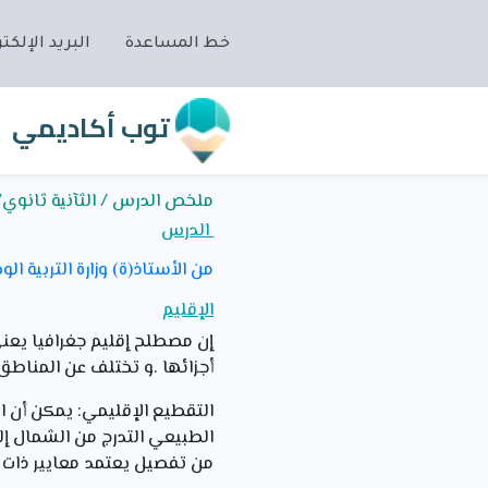
خط المساعدة
البريد الإلكتر
توب أكاديمي
ملخص الدرس / الثآنية ثانوي/تار
الدرس
من الأستاذ(ة) وزارة التربية الو
الإقليم
إن مصطلح إقليم جغرافيا يعني
أجزائها .و تختلف عن المناطق
التقطيع الإقليمي: يمكن أن ا
الطبيعي التدرج من الشمال إل
من تفصيل يعتمد معايير ذات