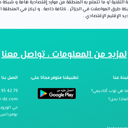
رية التقنية أو ما تتمتع به المنطقة من موارد إقتصادية هامة و شبكة
ة طرق المواصلات في الجزائر ، كثافة خاصة ، و تركز في المنطقة 
د الإقليم الإقتصادي .
لمزيد من المعلومات ، تواصل معنا
بذة عنا
تطبيقنا متوفر مجانا على:
اتصل بنا
ا هي توب أكاديمي؟
79 42 95 024
ماذا نحن؟
y-dz.com
حي الورود 
بومرداس ، 