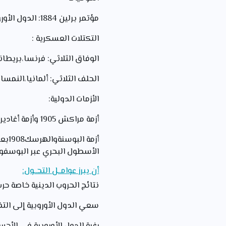
مؤتمر برلين 1884: الدول الأوروبية تقسيم النفوذ في القارة الإفريقية بعد التوسع.
التكتلات العسكرية :
الوفاق الثلاثي: فرنسا،بريطاني
الحلف الثلاثي: ألمانيا،النمسا ،
الأزمات الدولية:
أزمة مراكش 1905 وأزمة أغادير 1911مبين فرنسا وألمانيا .
أزم
الأسطول البحري عبر البوسفور 
أن يبرز عوامــل التحــول:
نتائج الحروب الدينية خاصة حرب 
سعي الدول الأوروبية إلى التف