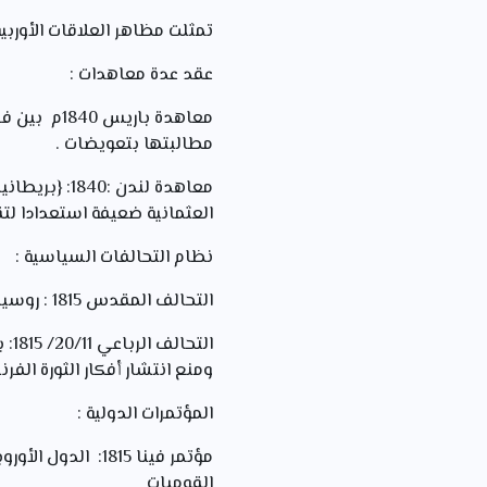
تمثلت مظاهر العلاقات الأوربي
عقد عدة معاهدات :
معاهدة با
مطالبتها بتعويضات .
معاهدة لندن
العثمانية ضعيفة استعدادا لت
نظام التحالفات السياسية :
التحالف المقدس 1815 : روسيا ،بروسيا ،النمسا .تنظيم العلاقات بين دول القارة
الت
ومنع انتشار أفكار الثورة الفر
المؤتمرات الدولية :
مؤتمر فينا 1815:
القوميات