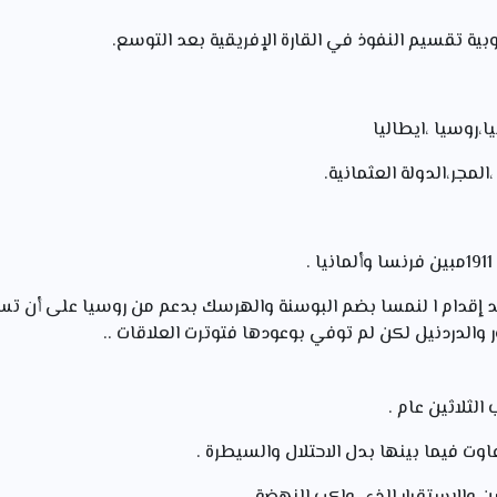
ا،روسيا ،ايطاليا
المجر،الدولة العثمانية.
ة البوسنةوالهرسك1908بعد إقدام ا لنمسا بضم البوسنة والهرسك بدعم من روسيا على 
والدردنيل لكن لم توفي بوعودها فتوترت العلاقات ..
الثلاثين عام .
اوت فيما بينها بدل الاحتلال والسيطرة .