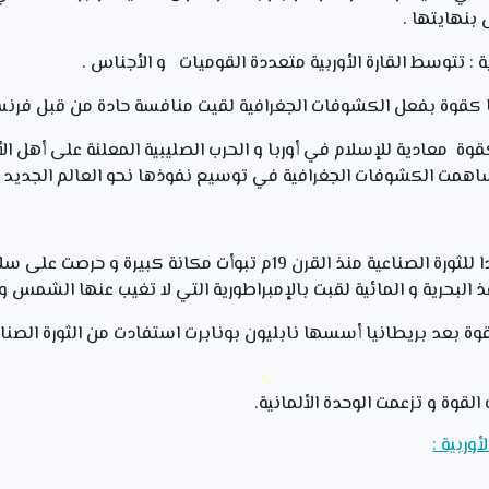
ة : تتوسط القارة الأوربية متعددة القوميات و الأجناس .
وزها كقوة بفعل الكشوفات الجغرافية لقيت منافسة حادة من قبل فرنسا
 كقوة معادية للإسلام في أوربا و الحرب الصليبية المعلنة على أهل ا
همت الكشوفات الجغرافية في توسيع نفوذها نحو العالم الجديد
بريطانيا العظمى : كانت مهدا للثورة الصناعية منذ القرن 19م تبوأت مكا
لبحرية و المائية لقبت بالإمبراطورية التي لا تغيب عنها الشمس و 
 قوة بعد بريطانيا أسسها نابليون بونابرت استفادت من الثورة الص
القوة و تزعمت الوحدة الألمانية.
وربية :