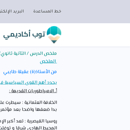
خط المساعدة
البريد الإلكتر
توب أكاديمي
ملخص الدرس / الثآنية ثانوي/تا
الملخص
من الأستاذ(ة) عقيلة طايبي
يحدد أهم القوى السياسية في أ
أـ الامبراطوريات القديمة :
الخلافة العثمانية : سيطرت عل
بدا ضعفها واضحا بعد مؤتمر برلين 1878 ثم تسارعت الأحداث الداخلية و الخارجية ل
روسيا القيصرية : تعد أكبر ال
المحيط الهادي شرقا و توغلت 