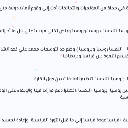
ة في جملة من المؤتمرات والتحالفات أدت إلى وقوع أزمات دولية مثل:
ريس 1840م بين فرنسا ،النمسا ،بروسيا،وروسيا وينص تخلي فرنسا على كل ما أ
 :1840: {بريطانيا ، النمسا روسيا وبروسيا } وضع حد لتوسعات محمد علي نحو ا
قسيم النفوذ بين فرنسا وبريطانيا.
حالف الرباعي 20/11/ 1815: بين روسيا ،بروسيا ،النمسا ،انجلترا.دعم قرارات فينا والإبقا
نسية
 الدول الأوروبية +فرنسا عودة فرنسا إلى ما قبل الثورة الفرنسية وإعادة تجس