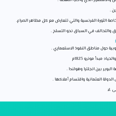
سن والاستقرار الذي واكب النهضة .
ن .
ة خاصة الثورة الفرنسية والتي تتعارض مع كل مظاهر الصراع.
اق والتحالف في السباق نحو التسلح .
روبية حول مناطق النفوذ الاستعماري .
حياد مبدأ مونرو 1823م
البوير بين انجلترا وهولندا .
الدولة العثمانية واقتسام أملاكها .
ى .لا