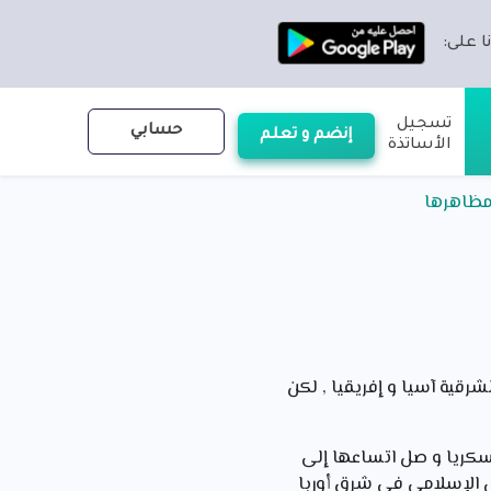
ا على:
تسجيل
حسابي
إنضم و تعلم
الأساتذة
ومظاهرها
رقية آسيا و إفريقيا , لكن
 عسكريا و صل اتساعها إلى
ي الإسلامي في شرق أوربا