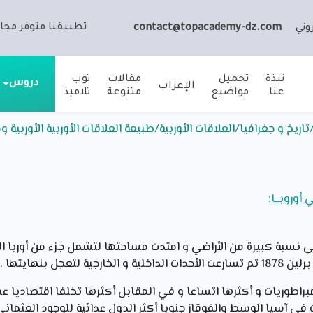
تطبيقنا متوفر مجان
وني
contact@topacademy-dz.com
نبذة
تحميل
مقالات
توب
دروس
الإعراب
عنا
مواضيع
متنوعة
تلاميذ
ريخ و جغرافيا/العلاقات الأوربية/طبيعة العلاقات الأوربية الأوربية 
وروبــا:
ى نسبة كبيرة من الأراضي و امتدت مساحتها لتشمل جزء من أوربا الش
تعجل بنهايتها .
إمبراطوريات و أكثرها اتساعا و في المقابل أكثرها تخلفا اقتصاديا
في آسيا الوسط والقوقاز جنوبا أكثر الدول عدائية للوجود العثمان