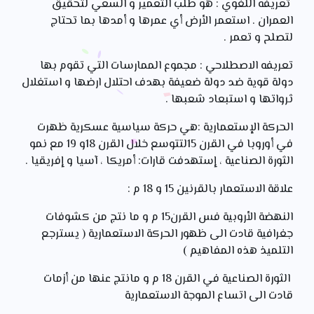
تعريفه اللغوي : هو طلب التعمير و السعي لتحقيق
العمران . استعمر الأرض أي عمرها و أمدها بما تحتاج
لتصلح و تعمر .
تعريفه الاصطلاحي : مجموع الممارسات التي تقوم بها
دولة قوية ضد دولة ضعيفة بهدف احتلال ارضها و استغلال
ثرواتها و استبعاد شعبها .
الحركة الإستعمارية :هي حركة سياسية عسكرية ظهرت
في أوروبا في القرن 15لتتوسع خلال القرن 18و 19 مع نمو
الثورة الصناعية ، إستهدفت قارات: أمريكا ، آسيا و إفريقيا .
علاقة الاستعمار بالقرنين 15 و 18 م :
النهضة الأروبية فس القرن15 م و ما نتج من كشوفات
جغرافية قادت الى ظهور الحركة الاستعمارية ( يسترجع
التلميذ هذه المفاهيم )
الثورة الصناعية في القرن 18 م و مانتج عنها من أزمات
قادت الى اتساع الموجة الاستعمارية