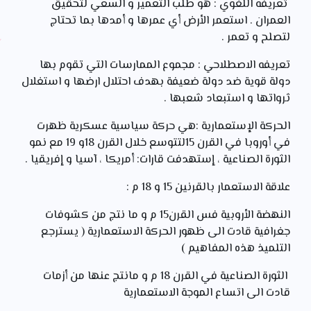
تعريفه اللغوي : هو طلب التعمير و السعي لتحقيق
العمران . استعمر الأرض أي عمرها و أمدها بما تحتاج
لتصلح و تعمر .
تعريفه الاصطلاحي : مجموع الممارسات التي تقوم بها
دولة قوية ضد دولة ضعيفة بهدف احتلال ارضها و استغلال
ثرواتها و استبعاد شعبها .
الحركة الإستعمارية :هي حركة سياسية عسكرية ظهرت
في أوروبا في القرن 15لتتوسع خلال القرن 18و 19 مع نمو
الثورة الصناعية ، إستهدفت قارات: أمريكا ، آسيا و إفريقيا .
علاقة الاستعمار بالقرنين 15 و 18 م :
النهضة الأروبية فس القرن15 م و ما نتج من كشوفات
جغرافية قادت الى ظهور الحركة الاستعمارية ( يسترجع
التلميذ هذه المفاهيم )
الثورة الصناعية في القرن 18 م و مانتج عنها من أزمات
قادت الى اتساع الموجة الاستعمارية