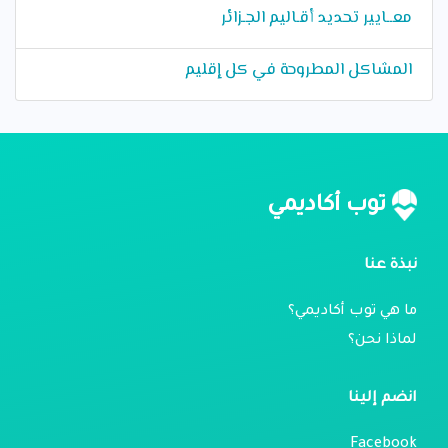
معــايير تحديد أقـاليم الجـزائر
المشاكل المطروحة في كل إقليم
توب أكاديمي
نبذة عنا
ما هي توب أكاديمي؟
لماذا نحن؟
انضم إلينا
Facebook