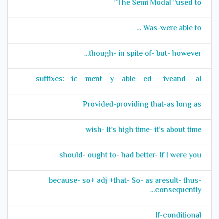
The Semi Modal “used to”
Was-were able to …
though- in spite of- but- however…
suffixes: –ic- -ment- -y- -able- -ed- – iveand -–al
Provided-providing that-as long as
wish- It’s high time- it’s about time
should- ought to- had better- If I were you
because- so+ adj +that- So- as aresult- thus-
consequently…
If-conditional