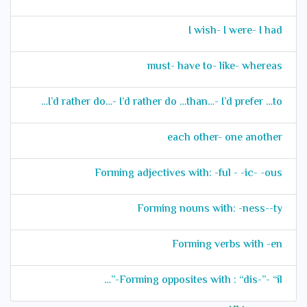
I wish- I were- I had
must- have to- like- whereas
I’d rather do…- I’d rather do …than…- I’d prefer …to…
each other- one another
Forming adjectives with: -ful - -ic- -ous
Forming nouns with: -ness--ty
Forming verbs with -en
Forming opposites with : “dis-”- “il-”…