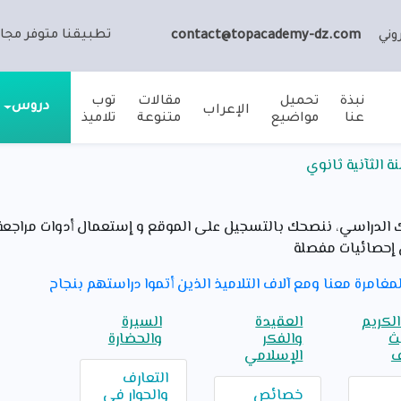
تطبيقنا متوفر مجان
وني
contact@topacademy-dz.com
نبذة
تحميل
مقالات
توب
دروس
الإعراب
عنا
مواضيع
متنوعة
تلاميذ
 الثآنية ثانوي
لدراسي، ننصحك بالتسجيل على الموقع و إستعمال أدوات مراجعة ت
إحصائيات مفصلة
مغامرة معنا ومع آلاف التلاميذ الذين أتموا دراستهم بنجاح
الكريم
العقيدة
السيرة
ث
والفكر
والحضارة
ف
الإسلامي
التعارف
خصائص
والحوار في