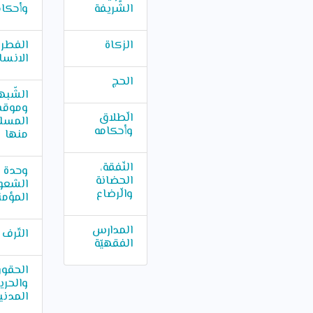
الشّريفة
وأحكام
الزكاة
الفطرة
الانسا
الحج
الشّبه
وموق
الّطلاق
المسل
وأحكامه
منها
النّفقة،
وحدة
الحضانة
الشعور
والّرضاع
المؤمن
المدارس
التّرف 
الفقهيّة
الحقو
والحري
المدني