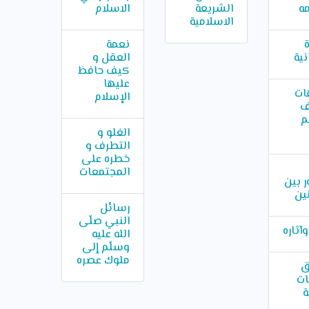
ه
الشريعة
الاسلام
الاسلامية
نعمة
نية
العقل و
كيف حافظ
عليها
ات
الإسلام
ف
م
الغلو و
التطرف و
خطره على
المجتمعات
 بين
ين
رسائل
النبي صلّى
وآثاره
الله عليه
وسلّم إلى
ملوك عصره
ق
ات
ة