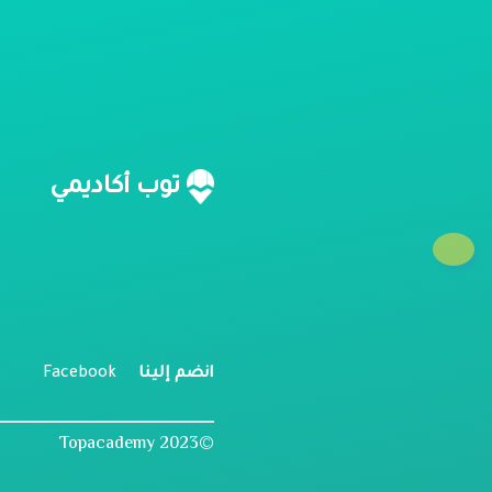
ن
توب أكاديمي
م
ل
انضم إلينا
Facebook
©2023 Topacademy