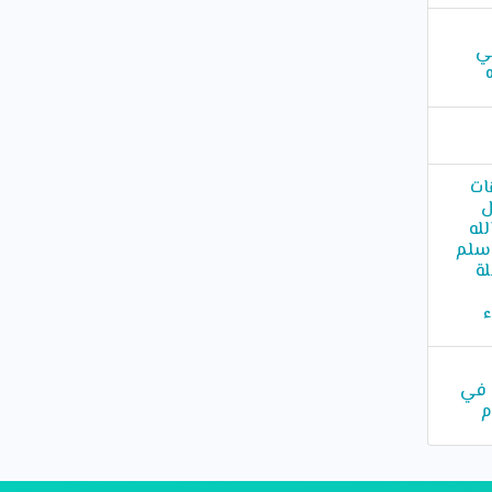
ي
ات
ل
له
وسلم
ة
ء
 في
م