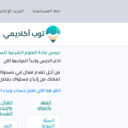
خط المساعدة
البريد الإلكتر
توب أكاديمي
دروس مادة العلوم الشرعية للسنة
اختر الدرس وابدأ المراجعة الآن
من أجل تقدم فعال في مستواك ا
تمكنك من إتباع مستواك بفضل 
انقر هنا الآن لفتح حساب وبدء ال
الفقه
القرآن 
وأصوله
والحدي
الشري
السنّة
النبوية
المد