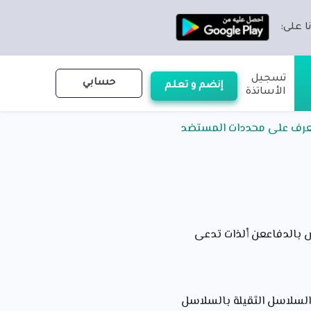
ا على:
تسجيل
حسابي
إنضم و تعلم
الأساتذة
التعرف على محددات المستضد
ص بالدفاععن ألذات تدعى
السلاسل الثقيلة بالسلاسل