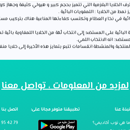
ف الخلايا البلازمية التي تتميز بحجم كبير و هيولي كثيفة وجهاز ك
ز نمط من الخلايا : اللمفويات البائية .
لبائية في نخاع العظام وتكتسب كفاءتها المناعية هناك بتركيب مس
 البائية على المستضد إلى انتخاب لُمّة من الخلايا اللمفاوية بائية
ستضد: انه الانتخاب اللمي.
المنتخبة والمنشطة انقسامات تتبع بتمايز هذه الأخيرة إلى خلايا منفذة
لمزيد من المعلومات ، تواصل معنا
بذة عنا
تطبيقنا متوفر مجانا على:
اتصل بنا
ا هي توب أكاديمي؟
79 42 95 024