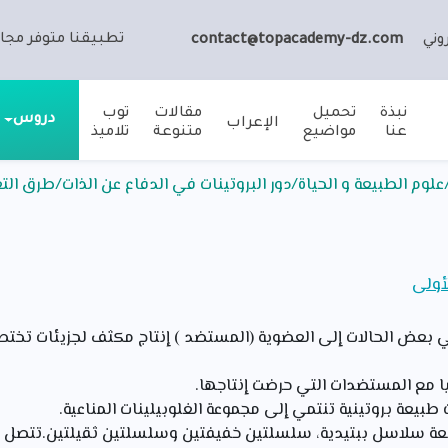
تطبيقنا متوفر مجان
وني
contact@topacademy-dz.com
نبذة
تحميل
مقالات
توب
دروس
الإعراب
عنا
مواضيع
متنوعة
تلاميذ
علوم الطبيعة و الحياة/دور البروتينات في الدفاع عن الذات/طرق 
لأولى
ي بعض الحالات إلى العضوية (المستضد ) إنتاج مكثف لجزيئات تخت
يا مع المستضدات التي حرضت إنتاجها.
 طبيعة بروتينية تنتمي إلى مجموعة الغلوبيلينات المناعية.
بعة سلاسل ببتيدية، سلسلتين خفيفتين وسلسلتين ثقيلتين.تتصل 